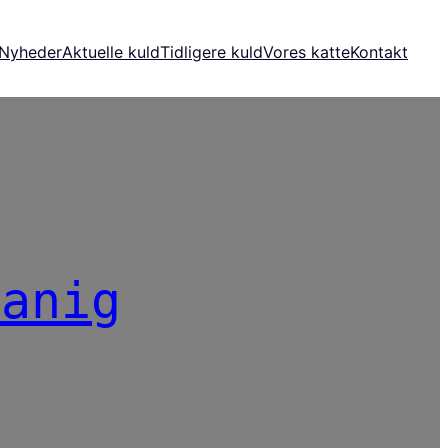
Nyheder
Aktuelle kuld
Tidligere kuld
Vores katte
Kontakt
ranig