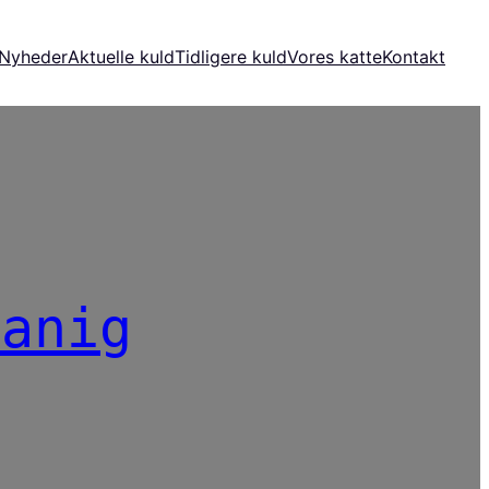
Nyheder
Aktuelle kuld
Tidligere kuld
Vores katte
Kontakt
ranig