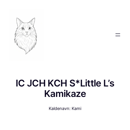
Spring
til
indhold
IC JCH KCH S*Little L’s
Kamikaze
Kaldenavn: Kami