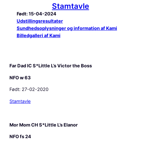
Stamtavle
Født: 15-04-2024
Udstillingsresultater
Sundhedsoplysninger og information af Kami
Billedgalleri af Kami
Far Dad
IC S*Little L’s Victor the Boss
NFO w 63
Født: 27-02-2020
Stamtavle
Mor Mom
CH S*Little L’s Elanor
NFO fs 24